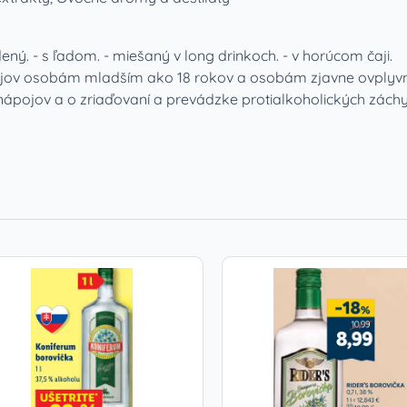
ný. - s ľadom. - miešaný v long drinkoch. - v horúcom čaji.
jov osobám mladším ako 18 rokov a osobám zjavne ovplyvn
nápojov a o zriaďovaní a prevádzke protialkoholických záchy