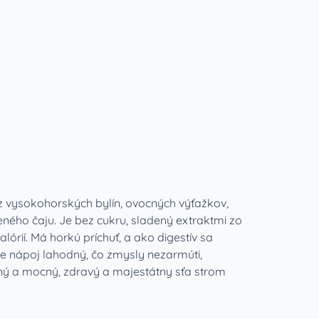
z vysokohorských bylín, ovocných výťažkov,
leného čaju. Je bez cukru, sladený extraktmi zo
lórií. Má horkú príchuť, a ako digestív sa
je nápoj lahodný, čo zmysly nezarmúti,
omný a mocný, zdravý a majestátny sťa strom