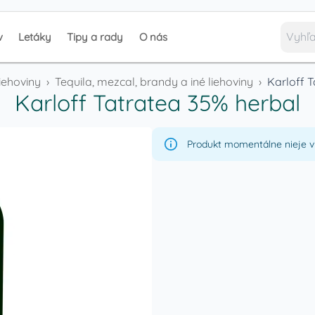
v
Letáky
Tipy a rady
O nás
liehoviny
›
Tequila, mezcal, brandy a iné liehoviny
›
Karloff 
Karloff Tatratea 35% herbal
Produkt momentálne nieje v 