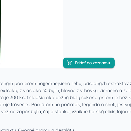
Pridať do zoznamu
váženým pomerom najjemnejšieho liehu, prírodných extraktov 
 extrakty z viac ako 30 bylín, hlavne z vrbovky, čierneho a ze
á je 300 krát sladšia ako bežný biely cukor a pritom je bez ka
je trávenie . Pamätám na počiatok, legenda o chuti, jestvu
 vezme zopár bylín, čaj a stonka, vznikne horský elixír, taj
 extrakty, Ovocné arómy a destiláty