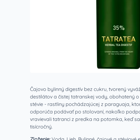
Čajovo bylinný digestív bez cukru, tvorený vy
destilátov a čistej tatranskej vody, obohatený o
stévie - rastliny pochádzajúcej z paraguaja, ktor
odporúča podávať po stolovaní, nakoľko podporu
vravievali tatranci z predka na potomka, keď sa
tisícročný.
Zloženie:
Voda, Lieh, Bylinné, čajové a stéviové