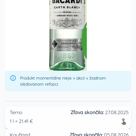
Produkt momentálne nieje v akcii v žiadnom
sledovanom reťazci.
Terno
Zľava skončila:
27.08.2025
1
l
=
21.41
€
Kaufland
Zľava skončila:
05.08.2026