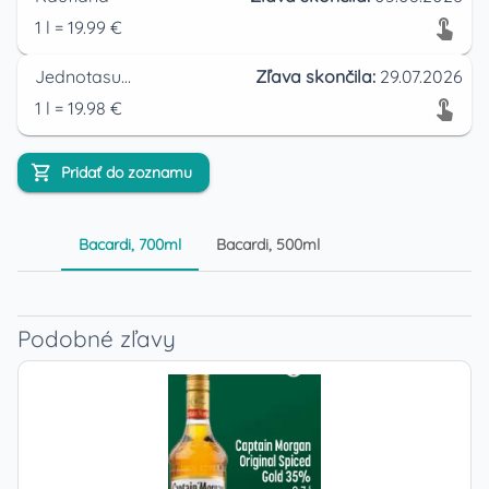
1
l
=
19.99
€
Jednotasupermarket
Zľava skončila:
29.07.2026
1
l
=
19.98
€
Pridať do zoznamu
Bacardi, 700ml
Bacardi, 500ml
Podobné zľavy