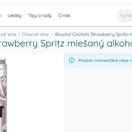
v
Letáky
Tipy a rady
O nás
cné vína
›
Ovocné vína
›
Absolut Coctails Strawberry Spritz
trawberry Spritz miešaný alkoh
Produkt momentálne nieje v 