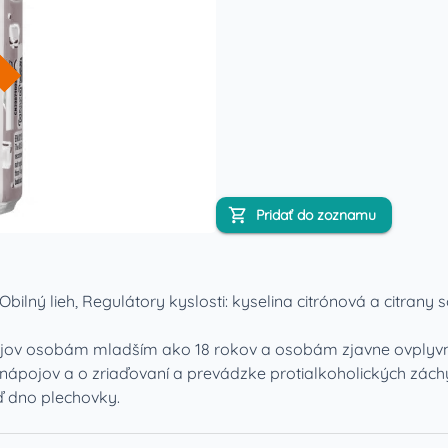
Pridať do zoznamu
bilný lieh, Regulátory kyslosti: kyselina citrónová a citrany
jov osobám mladším ako 18 rokov a osobám zjavne ovplyvn
 nápojov a o zriaďovaní a prevádzke protialkoholických záchy
iď dno plechovky.