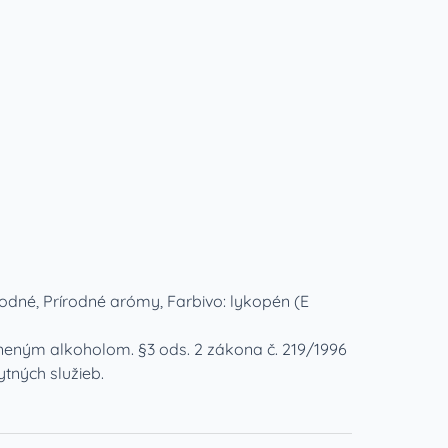
 sodné, Prírodné arómy, Farbivo: lykopén (E
eným alkoholom. §3 ods. 2 zákona č. 219/1996
tných služieb.