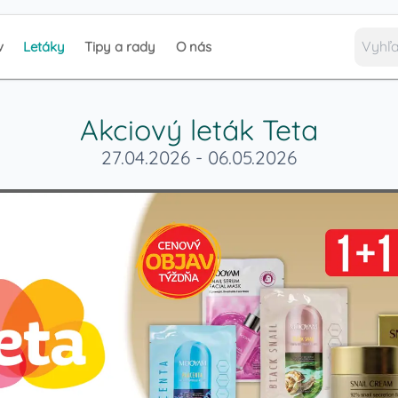
v
Letáky
Tipy a rady
O nás
Akciový leták
Teta
27.04.2026
-
06.05.2026