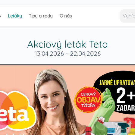
v
Letáky
Tipy a rady
O nás
Akciový leták
Teta
13.04.2026
-
22.04.2026