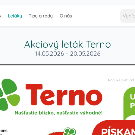
v
Letáky
Tipy a rady
O nás
Akciový leták
Terno
14.05.2026
-
20.05.2026