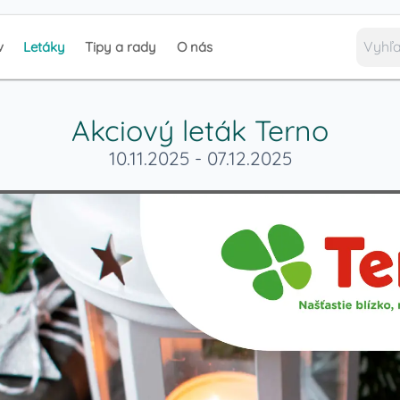
v
Letáky
Tipy a rady
O nás
Akciový leták
Terno
10.11.2025
-
07.12.2025