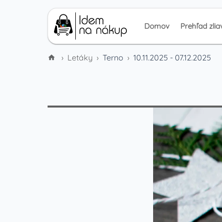
Domov
Prehľad zlia
›
Letáky
›
Terno
›
10.11.2025 - 07.12.2025