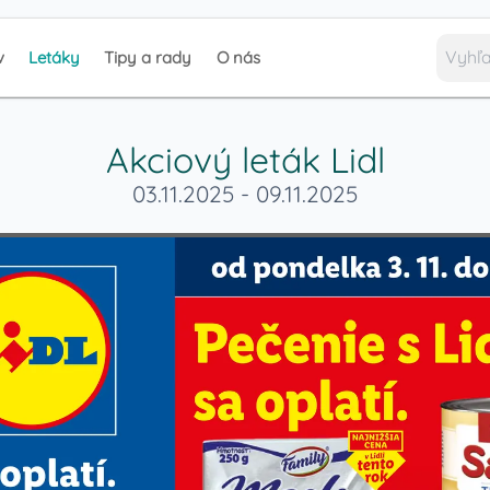
v
Letáky
Tipy a rady
O nás
Akciový leták
Lidl
03.11.2025
-
09.11.2025