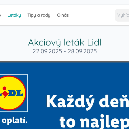
v
Letáky
Tipy a rady
O nás
Akciový leták
Lidl
22.09.2025
-
28.09.2025