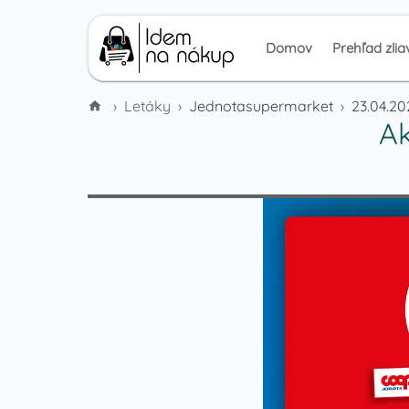
Domov
Prehľad zlia
›
Letáky
›
Jednotasupermarket
›
23.04.20
Ak