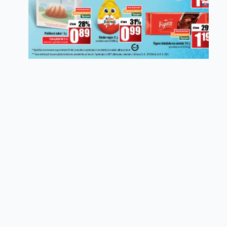
Copyright ©
idemnanakup.sk
2026