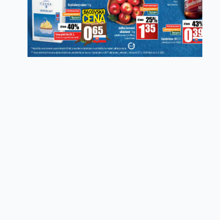
Copyright ©
idemnanakup.sk
2026