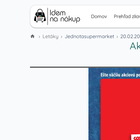
Domov
Prehľad zlia
›
Letáky
›
Jednotasupermarket
›
20.02.20
Ak