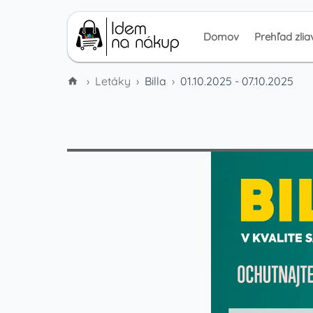
Domov
Prehľad zlia
›
Letáky
›
Billa
›
01.10.2025 - 07.10.2025