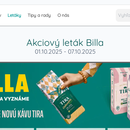
v
Letáky
Tipy a rady
O nás
Akciový leták
Billa
01.10.2025
-
07.10.2025