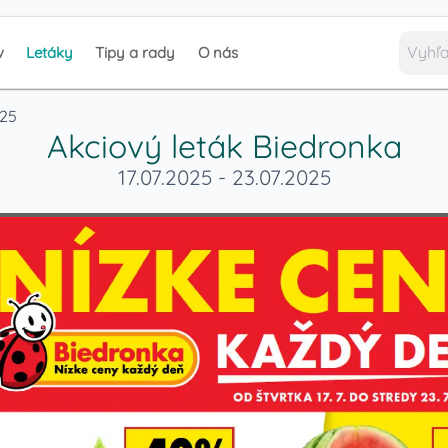
v
Letáky
Tipy a rady
O nás
025
Akciový leták
Biedronka
17.07.2025
-
23.07.2025