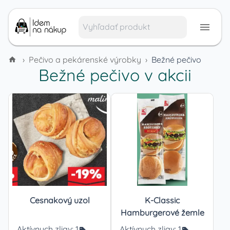
›
Pečivo a pekárenské výrobky
›
Bežné pečivo
Bežné pečivo
v akcii
Cesnakový uzol
K-Classic
Hamburgerové žemle
Aktívnych zliav:
1
Aktívnych zliav:
1