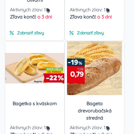
olivami
Aktívnych zliav:
1
Aktívnych zliav:
1
Zľava končí:
o 3 dni
Zľava končí:
o 3 dni
Zobraziť zľavy
Zobraziť zľavy
Bagetka s kváskom
Bageta
drevorubačská
stredná
Aktívnych zliav:
1
Aktívnych zliav:
1