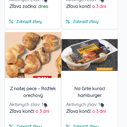
Zľava začína:
dnes
Zľava končí:
o 3 dni
Zobraziť zľavy
Zobraziť zľavy
Z našej pece – Rožtek
Na Grile kurací
orechový
hamburger
Aktívnych zliav:
1
Aktívnych zliav:
1
Zľava končí:
o 3 dni
Zľava končí:
o 3 dni
Zobraziť zľavy
Zobraziť zľavy