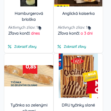
Hamburgerová
Anglická kaiserka
brioška
Aktívnych zliav:
1
Aktívnych zliav:
1
Zľava končí:
dnes
Zľava končí:
o 3 dni
Zobraziť zľavy
Zobraziť zľavy
Tyčinka so zelenými
DRU tyčinky slané