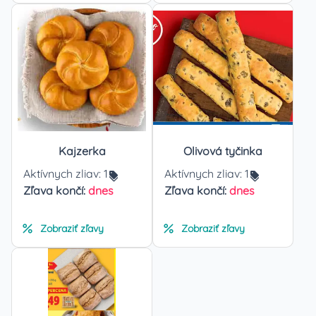
Kajzerka
Olivová tyčinka
Aktívnych zliav:
1
Aktívnych zliav:
1
Zľava končí:
dnes
Zľava končí:
dnes
Zobraziť zľavy
Zobraziť zľavy