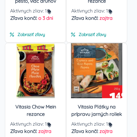
pesto, viac druhov
rezance
Aktívnych zliav:
1
Aktívnych zliav:
1
Zľava končí:
o 3 dni
Zľava končí:
zajtra
Zobraziť zľavy
Zobraziť zľavy
Vitasia Chow Mein
Vitasia Plátky na
rezance
prípravu jarných roliek
Aktívnych zliav:
1
Aktívnych zliav:
1
Zľava končí:
zajtra
Zľava končí:
zajtra