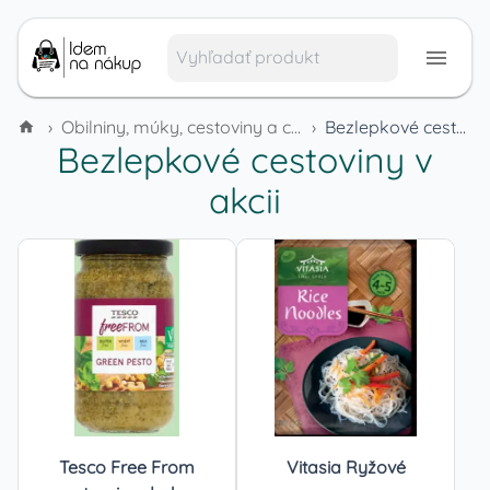
›
Obilniny, múky, cestoviny a cereálie
›
Bezlepkové cestoviny
Bezlepkové cestoviny
v
akcii
Tesco Free From
Vitasia Ryžové