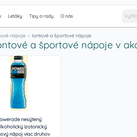
v
Letáky
Tipy a rady
O nás
tové nápoje
›
Iontové a športové nápoje
ontové a športové nápoje
v akc
owerade nesýtený
lkoholický izotonický
ový nápoj viac druhov