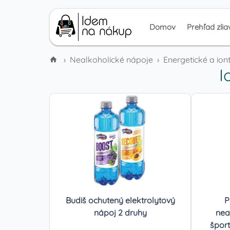
Domov
Prehľad zlia
›
Nealkoholické nápoje
›
Energetické a ion
I
Budiš ochutený elektrolytový
P
nápoj 2 druhy
nea
šport