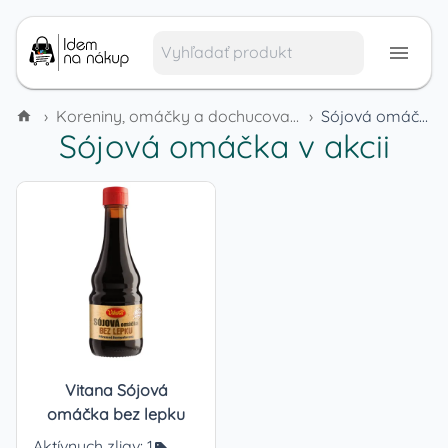
›
Koreniny, omáčky a dochucovadlá
›
Sójová omáčka
Sójová omáčka
v akcii
Vitana Sójová
omáčka bez lepku
Aktívnych zliav:
1