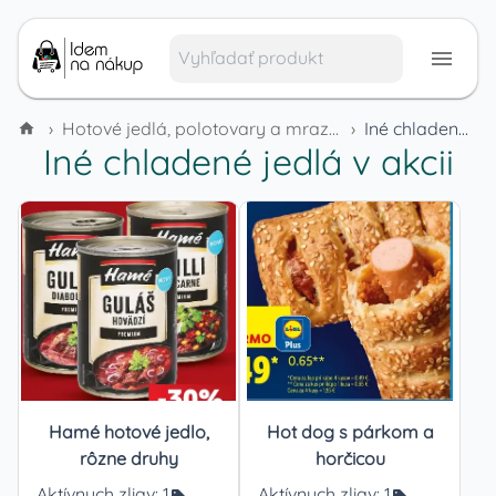
›
Hotové jedlá, polotovary a mrazené výrobky
›
Iné chladené jedlá
Iné chladené jedlá
v akcii
Hamé hotové jedlo,
Hot dog s párkom a
rôzne druhy
horčicou
Aktívnych zliav:
1
Aktívnych zliav:
1