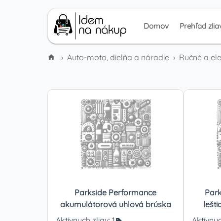
Domov
Prehľad zlia
›
Auto-moto, dielňa a náradie
›
Ručné a ele
Parkside Performance
Park
akumulátorová uhlová brúska
lešti
Aktívnych zliav:
1
Aktívnyc