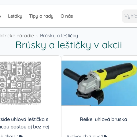
v
Letáky
Tipy a rady
O nás
ktrické náradie
›
Brúsky a leštičky
Brúsky a leštičky
v akcii
side uhlová leštička s
Reikel uhlová brúska
acou pastou aj bez nej
h zliav:
1
Aktívnych zliav:
1